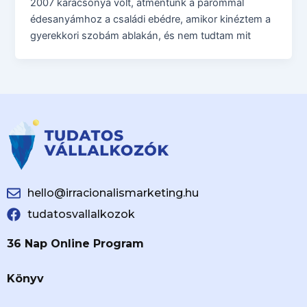
2007 karácsonya volt, átmentünk a párommal
édesanyámhoz a családi ebédre, amikor kinéztem a
gyerekkori szobám ablakán, és nem tudtam mit
hello@irracionalismarketing.hu
tudatosvallalkozok
36 Nap Online Program
Könyv