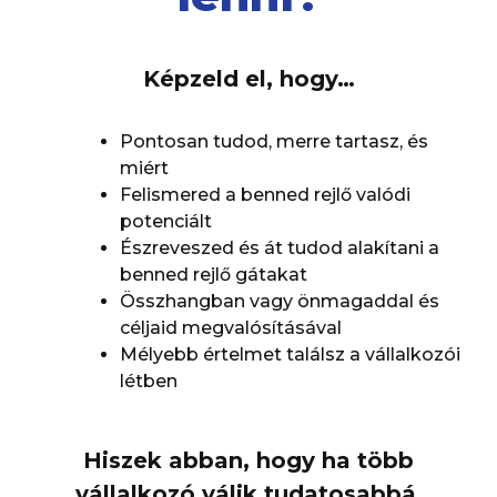
Képzeld el, hogy…
Pontosan tudod, merre tartasz, és
miért
Felismered a benned rejlő valódi
potenciált
Észreveszed és át tudod alakítani a
benned rejlő gátakat
Összhangban vagy önmagaddal és
céljaid megvalósításával
Mélyebb értelmet találsz a vállalkozói
létben
Hiszek abban, hogy ha több
vállalkozó válik tudatosabbá,