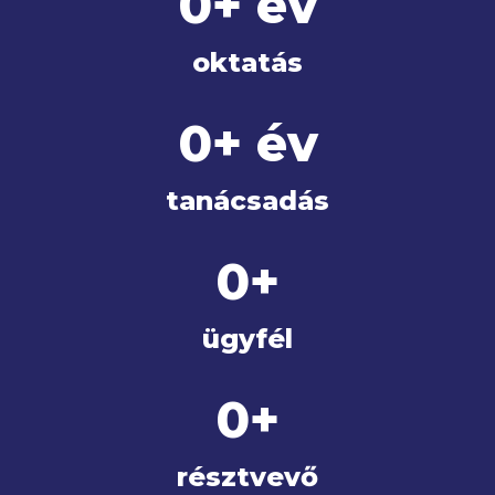
0
+ év
oktatás
0
+ év
tanácsadás
0
+
ügyfél
0
+
résztvevő