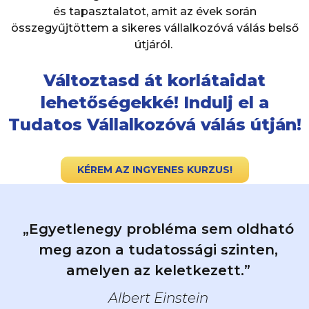
és tapasztalatot, amit az évek során
összegyűjtöttem a sikeres vállalkozóvá válás belső
útjáról.
Változtasd át korlátaidat
lehetőségekké! Indulj el a
Tudatos Vállalkozóvá válás útján!
KÉREM AZ INGYENES KURZUS!
„Egyetlenegy probléma sem oldható
meg azon a tudatossági szinten,
amelyen az keletkezett.”
Albert Einstein