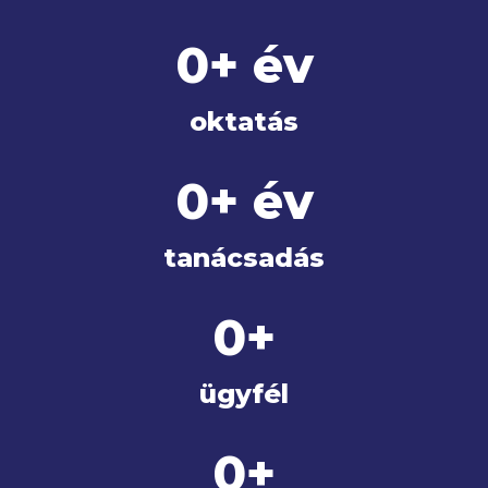
0
+ év
oktatás
0
+ év
tanácsadás
0
+
ügyfél
0
+