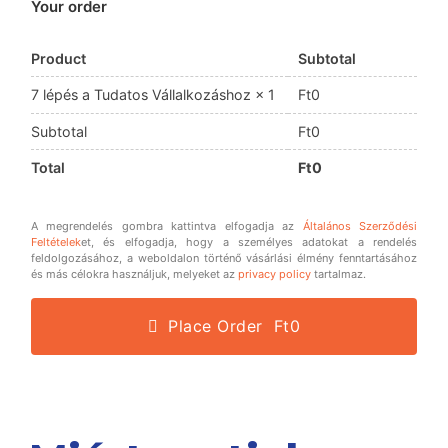
Your order
Product
Subtotal
Ft
0
7 lépés a Tudatos Vállalkozáshoz
× 1
Subtotal
Ft
0
Total
Ft
0
A megrendelés gombra kattintva elfogadja az
Általános Szerződési
Feltételek
et, és elfogadja, hogy a személyes adatokat a rendelés
feldolgozásához, a weboldalon történő vásárlási élmény fenntartásához
és más célokra használjuk, melyeket az
privacy policy
tartalmaz.
Place Order Ft0