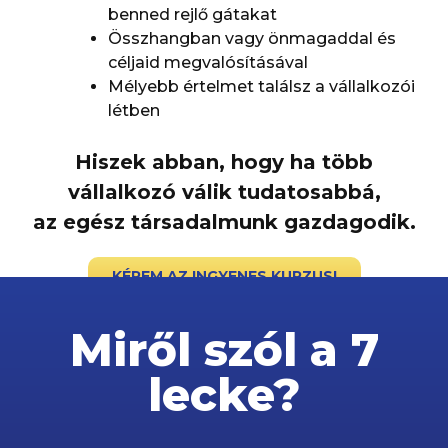
benned rejlő gátakat
Összhangban vagy önmagaddal és
céljaid megvalósításával
Mélyebb értelmet találsz a vállalkozói
létben
Hiszek abban, hogy ha több
vállalkozó válik tudatosabbá,
az egész társadalmunk gazdagodik.
KÉREM AZ INGYENES KURZUS!
Miről szól a 7
lecke?