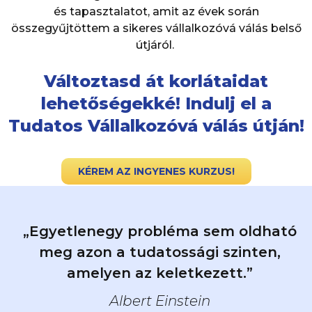
és tapasztalatot, amit az évek során
összegyűjtöttem a sikeres vállalkozóvá válás belső
útjáról.
Változtasd át korlátaidat
lehetőségekké! Indulj el a
Tudatos Vállalkozóvá válás útján!
KÉREM AZ INGYENES KURZUS!
„Egyetlenegy probléma sem oldható
meg azon a tudatossági szinten,
amelyen az keletkezett.”
Albert Einstein