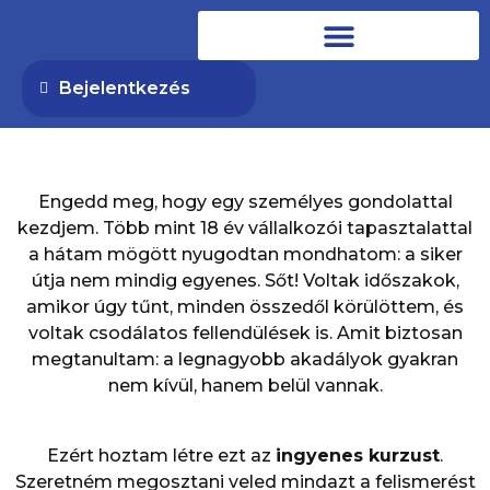
Bejelentkezés
Engedd meg, hogy egy személyes gondolattal
kezdjem. Több mint 18 év vállalkozói tapasztalattal
a hátam mögött nyugodtan mondhatom: a siker
útja nem mindig egyenes. Sőt! Voltak időszakok,
amikor úgy tűnt, minden összedől körülöttem, és
voltak csodálatos fellendülések is. Amit biztosan
megtanultam: a legnagyobb akadályok gyakran
nem kívül, hanem belül vannak.
Ezért hoztam létre ezt az
ingyenes kurzust
.
Szeretném megosztani veled mindazt a felismerést