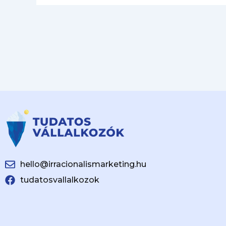
hello@irracionalismarketing.hu
tudatosvallalkozok